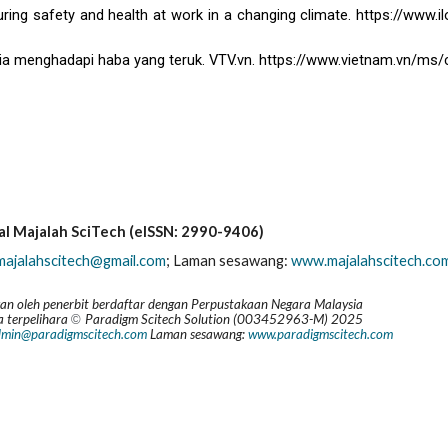
uring safety and health at work in a changing climate. https://www.
 Asia menghadapi haba yang teruk. VTV.vn. https://www.vietnam.vn/
ial Majalah SciTech (eISSN: 2990-9406)
majalahscitech@gmail.com
; La
man sesawang:
www.majalahscitech.co
kan oleh penerbit berdaftar dengan Perpustakaan Negara Malaysia
ta
t
erpelihara
Paradigm Scitech Solution (003452963-M) 202
5
©
min@paradigmscitech.com
Laman sesawang:
www.paradigmscitech.com