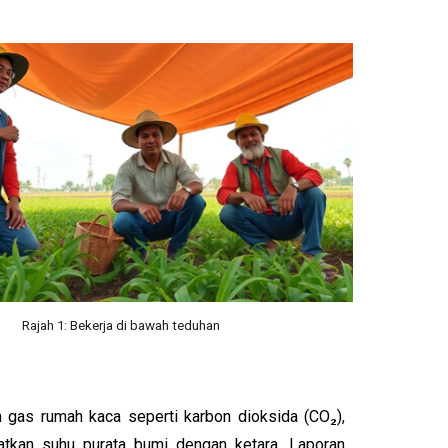
Rajah 1:
Bekerja di bawah teduhan
an gas rumah kaca seperti karbon dioksida (CO₂),
tkan suhu purata bumi dengan ketara. Laporan