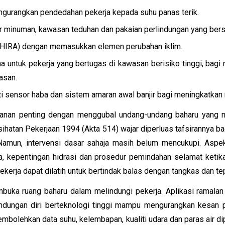
engurangkan pendedahan pekerja kepada suhu panas terik.
 minuman, kawasan teduhan dan pakaian perlindungan yang bers
 (HIRA) dengan memasukkan elemen perubahan iklim.
a untuk pekerja yang bertugas di kawasan berisiko tinggi, ba
asan.
ti sensor haba dan sistem amaran awal banjir bagi meningkatka
eranan penting dengan menggubal undang-undang baharu yang me
sihatan Pekerjaan 1994 (Akta 514) wajar diperluas tafsirannya
 Namun, intervensi dasar sahaja masih belum mencukupi. Aspek
, kepentingan hidrasi dan prosedur pemindahan selamat ketika
pekerja dapat dilatih untuk bertindak balas dengan tangkas dan te
ka ruang baharu dalam melindungi pekerja. Aplikasi ramalan
lindungan diri berteknologi tinggi mampu mengurangkan kesan 
membolehkan data suhu, kelembapan, kualiti udara dan paras air 