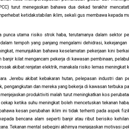
IPCC) turut menegaskan bahawa dua dekad terakhir mencatatk
mperhebat ketidakstabilan iklim, sekali gus membawa kepada mu
a punca utama risiko strok haba, terutamanya dalam sektor pe
 dalam tempoh yang panjang mengalami dehidrasi, kekejangan
ngkat, menunjukkan bahawa keselamatan pekerjaan kini berkait 
 banjir kilat mengancam pekerja di kawasan pembinaan, pelabuh
h rosak akibat renjatan elektrik, manakala risiko lemas meningkat
dara. Jerebu akibat kebakaran hutan, pelepasan industri da
tik, pengangkutan dan mereka yang bekerja di kawasan terbuka p
 menjejaskan produktiviti malah turut meningkatkan kos perubata
k cekap ketika suhu meningkat boleh mencetuskan tekanan haba, 
n bahawa kesan perubahan iklim ini tidak terhenti pada aspek fiz
 kepada bencana alam seperti banjir atau ribut berisiko kehi
na. Tekanan mental sebegini akhirnya menjejaskan motivasi pek