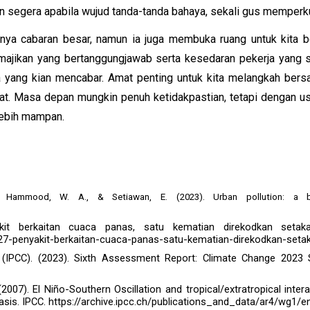
 segera apabila wujud tanda-tanda bahaya, sekali gus memperk
ya cabaran besar, namun ia juga membuka ruang untuk kita be
 majikan yang bertanggungjawab serta kesedaran pekerja yang 
 yang kian mencabar. Amat penting untuk kita melangkah bers
mat. Masa depan mungkin penuh ketidakpastian, tetapi dengan u
lebih mampan.
, Hammood, W. A., & Setiawan, E. (2023). Urban pollution: a bi
kit berkaitan cuaca panas, satu kematian direkodkan seta
/27-penyakit-berkaitan-cuaca-panas-satu-kematian-direkodkan-set
(IPCC). (2023). Sixth Assessment Report: Climate Change 2023 S
007). El Niño-Southern Oscillation and tropical/extratropical intera
asis. IPCC. https://archive.ipcc.ch/publications_and_data/ar4/wg1/