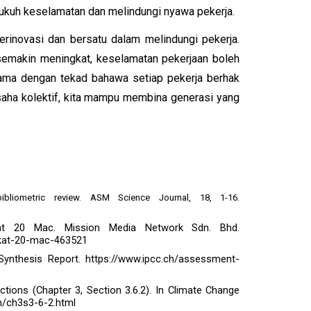
ukuh keselamatan dan melindungi nyawa pekerja.
rinovasi dan bersatu dalam melindungi pekerja.
semakin meningkat, keselamatan pekerjaan boleh
ama dengan tekad bahawa setiap pekerja berhak
saha kolektif, kita mampu membina generasi yang
bliometric review. ASM Science Journal, 18, 1-16.
kat 20 Mac. Mission Media Network Sdn. Bhd.
akat-20-mac-463521
ynthesis Report. https://www.ipcc.ch/assessment-
ctions (Chapter 3, Section 3.6.2). In Climate Change
en/ch3s3-6-2.html