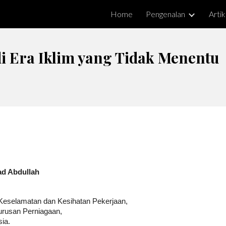
Home
Pengenalan
Artik
ip to main content
Skip to navigat
i Era Iklim yang Tidak Menentu
zad Abdullah
eselamatan dan Kesihatan Pekerjaan,
urusan Perniagaan,
sia.