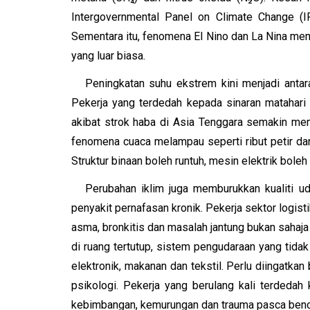
Intergovernmental Panel on Climate Change (
Sementara itu, fenomena El Nino dan La Nina me
yang luar biasa.
Peningkatan suhu ekstrem kini menjadi antar
Pekerja yang terdedah kepada sinaran matahari
akibat strok haba di Asia Tenggara semakin meni
fenomena cuaca melampau seperti ribut petir dan
Struktur binaan boleh runtuh, mesin elektrik bole
Perubahan iklim juga memburukkan kualiti u
penyakit pernafasan kronik. Pekerja sektor logis
asma, bronkitis dan masalah jantung bukan sahaja
di ruang tertutup, sistem pengudaraan yang tida
elektronik, makanan dan tekstil. Perlu diingatka
psikologi. Pekerja yang berulang kali terdedah
kebimbangan, kemurungan dan trauma pasca benca