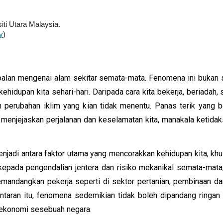
iti Utara Malaysia.
y
)
alan mengenai alam sekitar semata-mata. Fenomena ini bukan se
ehidupan kita sehari-hari. Daripada cara kita bekerja, beriadah
n perubahan iklim yang kian tidak menentu. Panas terik yang 
eh menjejaskan perjalanan dan keselamatan kita, manakala ketid
enjadi antara faktor utama yang mencorakkan kehidupan kita, k
epada pengendalian jentera dan risiko mekanikal semata-mata
 memandangkan pekerja seperti di sektor pertanian, pembinaan d
antaran itu, fenomena sedemikian tidak boleh dipandang ringan
 ekonomi sesebuah negara.