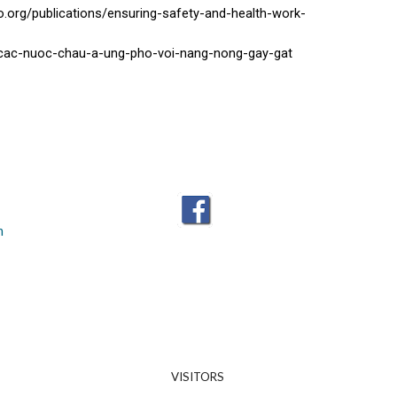
ilo.org/publications/ensuring-safety-and-health-work-
ms/cac-nuoc-chau-a-ung-pho-voi-nang-nong-gay-gat
m
VISITORS