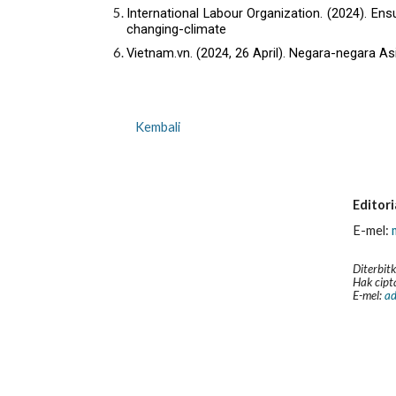
International Labour Organization. (2024). Ens
changing-climate
Vietnam.vn. (2024, 26 April). Negara-negara
Kembali
Editor
E-mel:
Diterbit
Hak
c
ip
E-mel:
ad