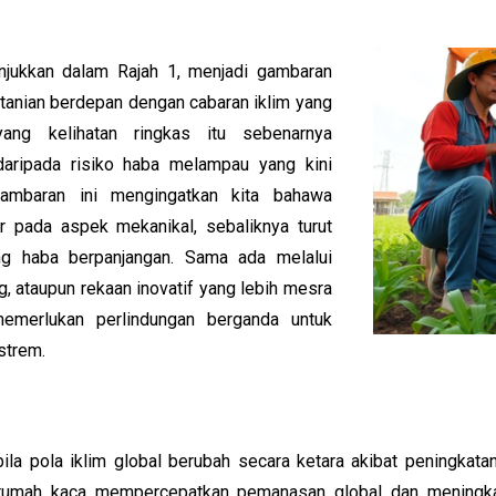
unjukkan dalam Rajah 1, menjadi gambaran
rtanian berdepan dengan cabaran iklim yang
ng kelihatan ringkas itu sebenarnya
aripada risiko haba melampau yang kini
ambaran ini mengingatkan kita bahawa
r pada aspek mekanikal, sebaliknya turut
ng haba berpanjangan. Sama ada melalui
, ataupun rekaan inovatif yang lebih mesra
i memerlukan perlindungan berganda untuk
strem.
abila pola iklim global berubah secara ketara akibat peningkat
 rumah kaca mempercepatkan pemanasan global dan meningka