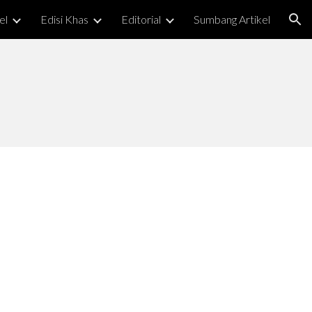
el
Edisi Khas
Editorial
Sumbang Artikel
ion