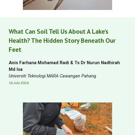
What Can Soil Tell Us About A Lake’s
Health? The Hidden Story Beneath Our
Feet
Anis Farhana Mohamad Radi
&
Ts Dr Nurun Nadhirah
Md Isa
Universiti Teknologi MARA Cawangan Pahang
1
6
Jul
y
2026