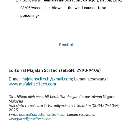
http://www.freemalaysiatoday.com/category/nation/2016/
03/06/weed-killer-blown-in-the-wind-caused-food-
poisoning/
Kembali
Editorial Majalah SciTech (eISSN: 2990-9406)
E-mel:
majalahscitech@gmail.com
; La
man sesawang:
www.majalahscitech.com
Diterbitkan oleh penerbit berdaftar dengan Perpustakaan Negara
Malaysia
Hak
c
ipta
t
erpelihara
Paradigm Scitech Solution (003452963-M)
©
202
5
E-mel:
admin@paradigmscitech.com
Laman sesawang:
www.paradigmscitech.com