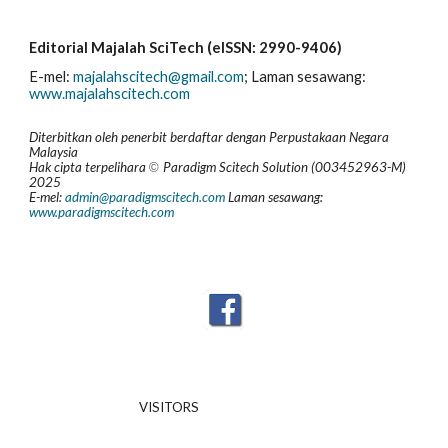
Editorial Majalah SciTech (eISSN: 2990-9406)
E-mel:
majalahscitech@gmail.com
; La
man sesawang:
www.majalahscitech.com
Diterbitkan oleh penerbit berdaftar dengan Perpustakaan Negara
Malaysia
Hak
c
ipta
t
erpelihara
Paradigm Scitech Solution (003452963-M)
©
202
5
E-mel:
admin@paradigmscitech.com
Laman sesawang:
www.paradigmscitech.com
VISITORS