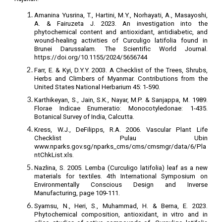
Amanina Yusrina, T., Hartini, M.Y., Norhayati, A., Masayoshi,
A. & Fairuzeta J. 2023. An investigation into the
phytochemical content and antioxidant, antidiabetic, and
wound-healing activities of Curculigo latifolia found in
Brunei Darussalam. The Scientific World Journal.
https://doi.org/10.1155/2024/5656744
Farr, E. & Kyi, D.Y.Y. 2003. A Checklist of the Trees, Shrubs,
Herbs and Climbers of Myanmar. Contributions from the
United States National Herbarium 45: 1-590.
Karthikeyan, S., Jain, S.K., Nayar, M.P. & Sanjappa, M. 1989.
Florae Indicae Enumeratio: Monocotyledonae: 1-435.
Botanical Survey of India, Calcutta.
Kress, W.J., DeFilipps, R.A. 2006. Vascular Plant Life
Checklist Pulau Ubin
www.nparks.gov.sg/nparks_cms/cms/cmsmgr/data/6/Pla
ntChkList.xls.
Nazlina, S. 2005. Lemba (Curculigo latifolia) leaf as a new
materials for textiles. 4th International Symposium on
Environmentally Conscious Design and Inverse
Manufacturing, page 109-111.
Syamsu, N., Heri, S., Muhammad, H. & Berna, E. 2023.
Phytochemical composition, antioxidant, in vitro and in