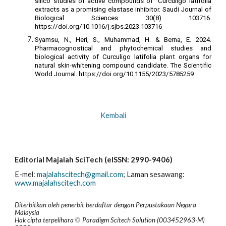
silico studies of active compounds of Curculigo latifolia
extracts as a promising elastase inhibitor. Saudi Journal of
Biological Sciences 30(8) 103716.
https://doi.org/10.1016/j.sjbs.2023.103716
Syamsu, N., Heri, S., Muhammad, H. & Berna, E. 2024.
Pharmacognostical and phytochemical studies and
biological activity of Curculigo latifolia plant organs for
natural skin-whitening compound candidate. The Scientific
World Journal. https://doi.org/10.1155/2023/5785259
Kembali
Editorial Majalah SciTech (eISSN: 2990-9406)
E-mel:
majalahscitech@gmail.com
; La
man sesawang:
www.majalahscitech.com
Diterbitkan oleh penerbit berdaftar dengan Perpustakaan Negara
Malaysia
Hak
c
ipta
t
erpelihara
Paradigm Scitech Solution (003452963-M)
©