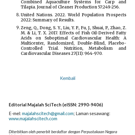
Combined Aquaculture Systems for Carp and
Tilapia. Journal of Cleaner Production 57:249-256.
United Nations. 2022. World Population Prospects
2022: Summary of Results.
Zeng, Q., Dong, S. Y., Liu, Y. P., Fu, J., Shuai, P., Zhao, Z.
M. & Li, T. X. 2017. Effects of Fish Oil-Derived Fatty
Acids on Suboptimal Cardiovascular Health: A
Multicenter, Randomized, Double-Blind, Placebo-
Controlled Trial. Nutrition, Metabolism and
Cardiovascular Diseases 27(11): 964-970.
Kembali
Editorial Majalah SciTech (eISSN: 2990-9406)
E-mel:
majalahscitech@gmail.com
; La
man sesawang:
www.majalahscitech.com
Diterbitkan oleh penerbit berdaftar dengan Perpustakaan Negara