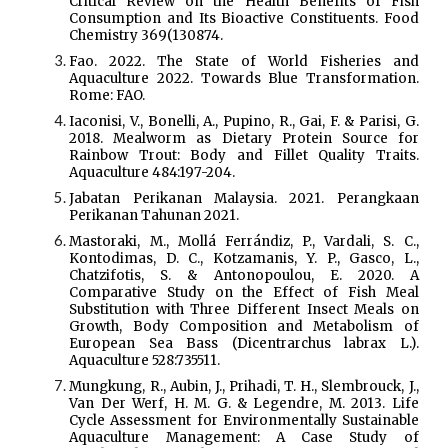
Critical Review on the Health Benefits of Fish
Consumption and Its Bioactive Constituents. Food
Chemistry 369(130874.
Fao. 2022. The State of World Fisheries and
Aquaculture 2022. Towards Blue Transformation.
Rome: FAO.
Iaconisi, V., Bonelli, A., Pupino, R., Gai, F. & Parisi, G.
2018. Mealworm as Dietary Protein Source for
Rainbow Trout: Body and Fillet Quality Traits.
Aquaculture 484:197-204.
Jabatan Perikanan Malaysia. 2021. Perangkaan
Perikanan Tahunan 2021.
Mastoraki, M., Mollá Ferrándiz, P., Vardali, S. C.,
Kontodimas, D. C., Kotzamanis, Y. P., Gasco, L.,
Chatzifotis, S. & Antonopoulou, E. 2020. A
Comparative Study on the Effect of Fish Meal
Substitution with Three Different Insect Meals on
Growth, Body Composition and Metabolism of
European Sea Bass (Dicentrarchus labrax L.).
Aquaculture 528:735511.
Mungkung, R., Aubin, J., Prihadi, T. H., Slembrouck, J.,
Van Der Werf, H. M. G. & Legendre, M. 2013. Life
Cycle Assessment for Environmentally Sustainable
Aquaculture Management: A Case Study of