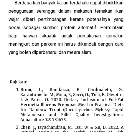
Berdasarkan banyak kajian terdahulu dapat dibuktikan
penggunaan serangga dalam makanan ternakan ikan
wajar diberi pertimbangan kerana potensinya yang
besar sebagai sumber protein alternatif. Permintaan
bagi haiwan akuatik untuk pemakanan semakin
meningkat dan perkara ini harus dikendali dengan cara
yang boleh diperbaharui dan mesra alam.
Rujukan:
Bruni, L., Randazzo, B., Cardinaletti, G.,
Zarantoniello, M., Mina, F., Secci, G., Tulli, F., Olivotto,
I. & Parisi, G. 2020. Dietary Inclusion of Full-Fat
Hermetia Illucens Prepupae Meal in Practical Diets
for Rainbow Trout (Oncorhynchus Mykiss): Lipid
Metabolism and Fillet Quality Investigations.
Aquaculture 529:735678.
Chen, J., Jayachandran, M., Bai, W. & Xu, B. 2022. A