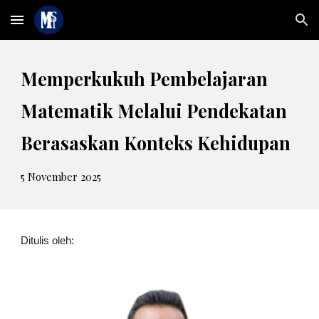
Skip to main content
Skip to navigation
Memperkukuh
P
embelajaran
Matematik
M
elalui
P
endekatan
B
erasaskan
K
onteks
K
ehidupan
5
Novem
ber 2025
Ditulis oleh
: