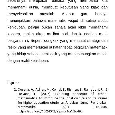
sebaliknya merupakan bahasa yang membantu kita
memahami dunia, membuat keputusan yang bijak dan
menyelesaikan masalah. Apabila guru berjaya
menunjukkan bahawa matematik wujud di setiap sudut
kehidupan, pelajar bukan sahaja akan lebih memahami
konsep, malah akan melihat nilai dan keindahan mata
pelajaran ini. Seperti congkak yang menuntut strategi dan
resipi yang memerlukan sukatan tepat, begitulah matematik
yang hidup sebagai seni logik yang menghubungkan minda
dengan realiti kehidupan.
Rujukan:
Cesaria, A., Adnan, M., Kemal, E., Rismen, S., Ramadoni, R., &
Delyana, H. (2025). Exploring concepts of ethno-
mathematics to introduce the local culture and its values
for higher education students. Al-Jabar : Jurnal Pendidikan
Matematika, 16(1), 315–335.
https://doi.org/10.24042/ajpm.v16i1.26490