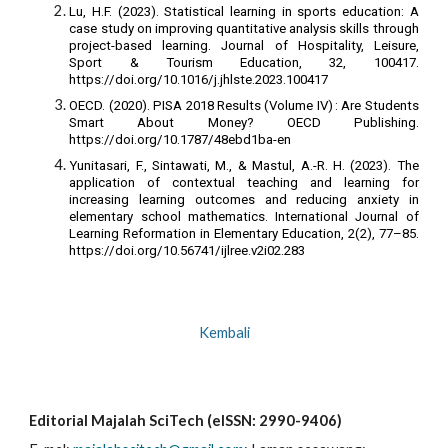
Lu, H.F. (2023). Statistical learning in sports education: A
case study on improving quantitative analysis skills through
project-based learning. Journal of Hospitality, Leisure,
Sport & Tourism Education, 32, 100417.
https://doi.org/10.1016/j.jhlste.2023.100417
OECD. (2020). PISA 2018 Results (Volume IV) : Are Students
Smart About Money? OECD Publishing.
https://doi.org/10.1787/48ebd1ba-en
Yunitasari, F., Sintawati, M., & Mastul, A.-R. H. (2023). The
application of contextual teaching and learning for
increasing learning outcomes and reducing anxiety in
elementary school mathematics. International Journal of
Learning Reformation in Elementary Education, 2(2), 77–85.
https://doi.org/10.56741/ijlree.v2i02.283
Kembali
Editorial Majalah SciTech (eISSN: 2990-9406)